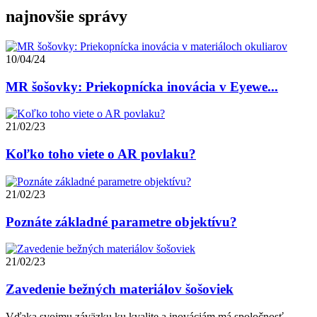
najnovšie správy
10/04/24
MR šošovky: Priekopnícka inovácia v Eyewe...
21/02/23
Koľko toho viete o AR povlaku?
21/02/23
Poznáte základné parametre objektívu?
21/02/23
Zavedenie bežných materiálov šošoviek
Vďaka svojmu záväzku ku kvalite a inováciám má spoločnosť