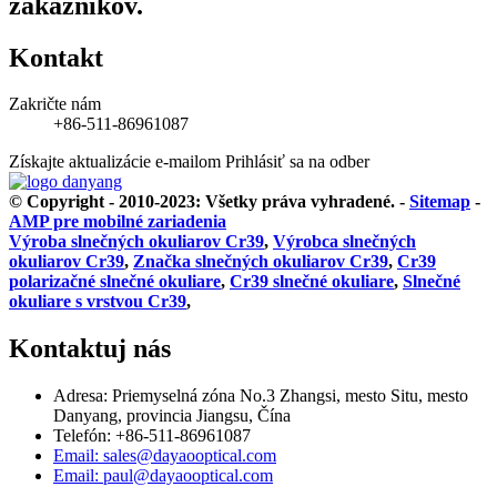
zákazníkov.
Kontakt
Zakričte nám
+86-511-86961087
Získajte aktualizácie e-mailom
Prihlásiť sa na odber
© Copyright - 2010-2023: Všetky práva vyhradené.
-
Sitemap
-
AMP pre mobilné zariadenia
Výroba slnečných okuliarov Cr39
,
Výrobca slnečných
okuliarov Cr39
,
Značka slnečných okuliarov Cr39
,
Cr39
polarizačné slnečné okuliare
,
Cr39 slnečné okuliare
,
Slnečné
okuliare s vrstvou Cr39
,
Kontaktuj nás
Adresa: Priemyselná zóna No.3 Zhangsi, mesto Situ, mesto
Danyang, provincia Jiangsu, Čína
Telefón: +86-511-86961087
Email: sales@dayaooptical.com
Email: paul@dayaooptical.com