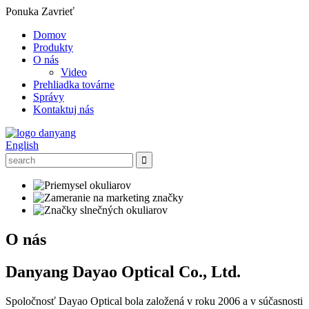
Ponuka
Zavrieť
Domov
Produkty
O nás
Video
Prehliadka továrne
Správy
Kontaktuj nás
English
O nás
Danyang Dayao Optical Co., Ltd.
Spoločnosť Dayao Optical bola založená v roku 2006 a v súčasnosti