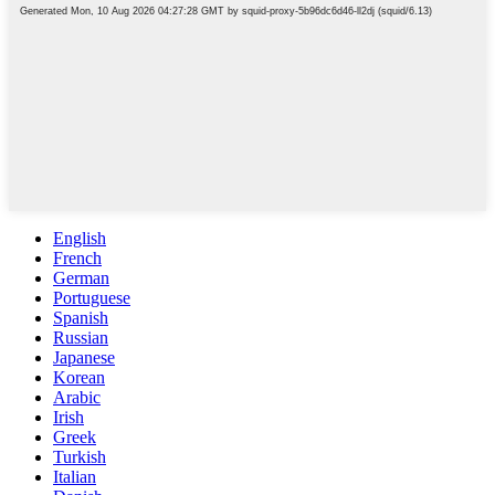
English
French
German
Portuguese
Spanish
Russian
Japanese
Korean
Arabic
Irish
Greek
Turkish
Italian